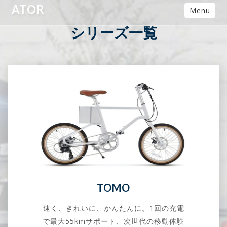
‹‹
››
ATOR
詳しく見る
Menu
シリーズ一覧
TOMO
速く、きれいに、かんたんに。1回の充電
で最大55kmサポート、次世代の移動体験